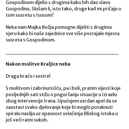
Gospodinom dijelio s drugima kako bih dao slavu
Gospodinu. Slušam li, isto tako, druge kad mi pričaju o
tom susretu s Isusom?
Neka nam Majka Božja pomogne dijeliti s drugima
vjeru kako bi naše zajednice sve više postajale mjesta
susreta s Gospodinom.
____________________________
Nakon molitve Kraljice neba
Draga braćo i sestre!
S molitvom i zabrinutošću, pa i boli, pratim vijesti koje
posljednjih sati stižu o pogoršanju situacije u Izraelu
zbog intervencije Irana. Upućujem usrdan apel da se
zaustavi svako djelovanje koje bi moglo potaknuti
spiralu nasilja uz opasnost uvlačenja Bliskog istoka u
još veći ratni sukob.