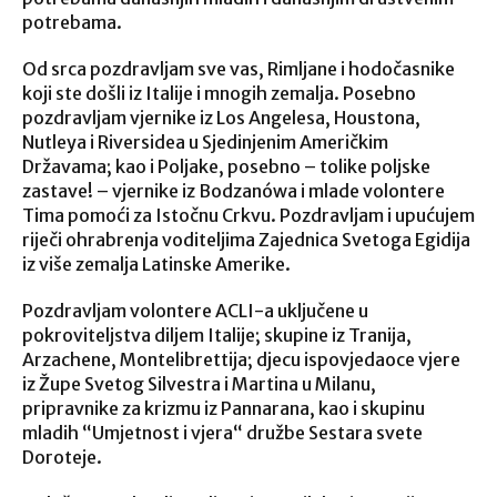
potrebama.
Od srca pozdravljam sve vas, Rimljane i hodočasnike
koji ste došli iz Italije i mnogih zemalja. Posebno
pozdravljam vjernike iz Los Angelesa, Houstona,
Nutleya i Riversidea u Sjedinjenim Američkim
Državama; kao i Poljake, posebno – tolike poljske
zastave! – vjernike iz Bodzanówa i mlade volontere
Tima pomoći za Istočnu Crkvu. Pozdravljam i upućujem
riječi ohrabrenja voditeljima Zajednica Svetoga Egidija
iz više zemalja Latinske Amerike.
Pozdravljam volontere ACLI-a uključene u
pokroviteljstva diljem Italije; skupine iz Tranija,
Arzachene, Montelibrettija; djecu ispovjedaoce vjere
iz Župe Svetog Silvestra i Martina u Milanu,
pripravnike za krizmu iz Pannarana, kao i skupinu
mladih “Umjetnost i vjera“ družbe Sestara svete
Doroteje.