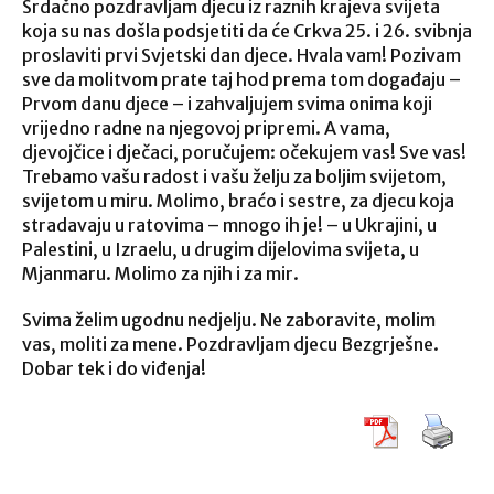
Srdačno pozdravljam djecu iz raznih krajeva svijeta
koja su nas došla podsjetiti da će Crkva 25. i 26. svibnja
proslaviti prvi Svjetski dan djece. Hvala vam! Pozivam
sve da molitvom prate taj hod prema tom događaju –
Prvom danu djece – i zahvaljujem svima onima koji
vrijedno radne na njegovoj pripremi. A vama,
djevojčice i dječaci, poručujem: očekujem vas! Sve vas!
Trebamo vašu radost i vašu želju za boljim svijetom,
svijetom u miru. Molimo, braćo i sestre, za djecu koja
stradavaju u ratovima – mnogo ih je! – u Ukrajini, u
Palestini, u Izraelu, u drugim dijelovima svijeta, u
Mjanmaru. Molimo za njih i za mir.
Svima želim ugodnu nedjelju. Ne zaboravite, molim
vas, moliti za mene. Pozdravljam djecu Bezgrješne.
Dobar tek i do viđenja!