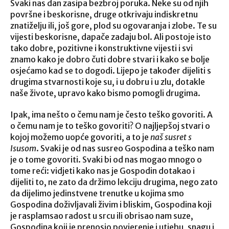
Svaki nas dan zasipa bezbroj poruka. Neke su od njih
površne i beskorisne, druge otkrivaju indiskretnu
znatiželju ili, još gore, plod su ogovaranja i zlobe. Te su
vijesti beskorisne, dapače zadaju bol. Ali postoje isto
tako dobre, pozitivne i konstruktivne vijesti i svi
znamo kako je dobro čuti dobre stvari i kako se bolje
osjećamo kad se to dogodi. Lijepo je također dijeliti s
drugima stvarnosti koje su, i u dobru i u zlu, dotakle
naše živote, upravo kako bismo pomogli drugima.
Ipak, ima nešto o čemu nam je često teško govoriti. A
o čemu nam je to teško govoriti? O najljepšoj stvari o
kojoj možemo uopće govoriti, a to je
naš susret s
Isusom
. Svaki je od nas susreo Gospodina a teško nam
je o tome govoriti. Svaki bi od nas mogao mnogo o
tome reći: vidjeti kako nas je Gospodin dotakao i
dijeliti to, ne zato da držimo lekciju drugima, nego zato
da dijelimo jedinstvene trenutke u kojima smo
Gospodina doživljavali živim i bliskim, Gospodina koji
je rasplamsao radost u srcu ili obrisao nam suze,
Gospodina koji je prenosio povjerenje i utjehu, snagu i