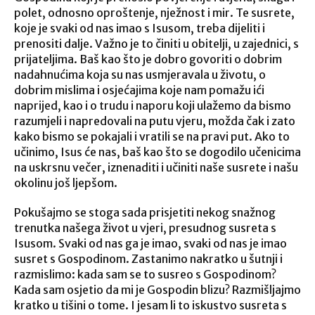
polet, odnosno oproštenje, nježnost i mir. Te susrete,
koje je svaki od nas imao s Isusom, treba dijeliti i
prenositi dalje. Važno je to činiti u obitelji, u zajednici, s
prijateljima. Baš kao što je dobro govoriti o dobrim
nadahnućima koja su nas usmjeravala u životu, o
dobrim mislima i osjećajima koje nam pomažu ići
naprijed, kao i o trudu i naporu koji ulažemo da bismo
razumjeli i napredovali na putu vjeru, možda čak i zato
kako bismo se pokajali i vratili se na pravi put. Ako to
učinimo, Isus će nas, baš kao što se dogodilo učenicima
na uskrsnu večer, iznenaditi i učiniti naše susrete i našu
okolinu još ljepšom.
Pokušajmo se stoga sada prisjetiti nekog snažnog
trenutka našega život u vjeri, presudnog susreta s
Isusom. Svaki od nas ga je imao, svaki od nas je imao
susret s Gospodinom. Zastanimo nakratko u šutnji i
razmislimo: kada sam se to susreo s Gospodinom?
Kada sam osjetio da mi je Gospodin blizu? Razmišljajmo
kratko u tišini o tome. I jesam li to iskustvo susreta s