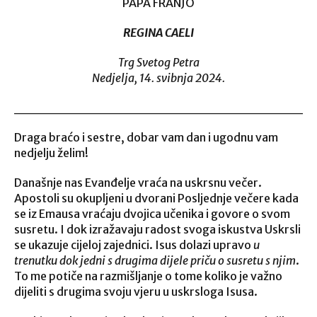
PAPA FRANJO
REGINA CAELI
Trg Svetog Petra
Nedjelja, 14. svibnja 2024.
______________________________
Draga braćo i sestre, dobar vam dan i ugodnu vam
nedjelju želim!
Današnje nas Evanđelje vraća na uskrsnu večer.
Apostoli su okupljeni u dvorani Posljednje večere kada
se iz Emausa vraćaju dvojica učenika i govore o svom
susretu. I dok izražavaju radost svoga iskustva Uskrsli
se ukazuje cijeloj zajednici. Isus dolazi upravo
u
trenutku dok jedni s drugima dijele priču o susretu s njim
.
To me potiče na razmišljanje o tome koliko je važno
dijeliti s drugima svoju vjeru u uskrsloga Isusa.