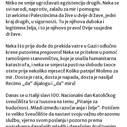
Nitko ne smije ugrožavati egzistenciju drugih. Neka se
svi narodi, naprotiv, zalažu za mir i pomognu
Izraelcima i Palestincima da žive u dvije države, jedni
kraj drugih, u sigurnosti. To je njihova duboka i
legitimna želja, i to je njihovo pravo! Dvije susjedne
države.
Neka što prije dođe do prekida vatre u Gazi i odlučno
krene putovima
pregovora
! Neka se pritekne u pomoć
tamošnjem stanovništvu, koje je snašla humanitarna
katastrofa, i neka se smjesta pusti na slobodu taoce
otete prije nekoliko mjeseci! Koliko patnje! Molimo za
mir. Dosta je rata, dosta je napada, dosta je nasilja!
Recimo „da“ dijalogu i „da“ miru!
Danas se u Italiji slavi 100. Nacionalni dan Katoličkog
sveučilišta Srca Isusova na temu „Pitanje za
budućnost. Mladi između razočaranja i želje“. Potičem
to veliko Sveučilište da nastavi svoju važnu obrazovnu
službu, vjerno svom poslanju i pozorno prema
potrebama današnjih mladih i današnjim društvenim