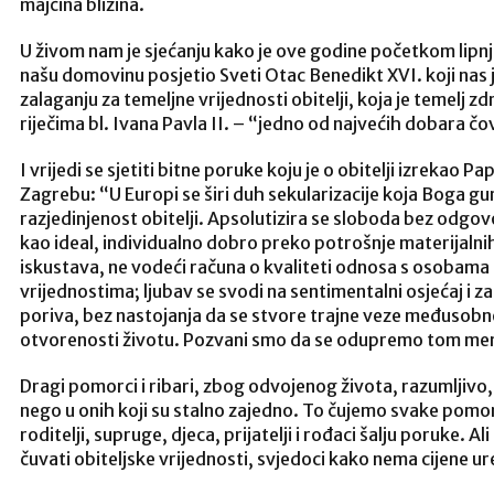
majčina blizina.
U živom nam je sjećanju kako je ove godine početkom lipnja,
našu domovinu posjetio Sveti Otac Benedikt XVI. koji nas j
zalaganju za temeljne vrijednosti obitelji, koja je temelj zd
riječima bl. Ivana Pavla II. – “jedno od najvećih dobara č
I vrijedi se sjetiti bitne poruke koju je o obitelji izrekao
Zagrebu: “U Europi se širi duh sekularizacije koja Boga gu
razjedinjenost obitelji. Apsolutizira se sloboda bez odgovor
kao ideal, individualno dobro preko potrošnje materijalni
iskustava, ne vodeći računa o kvaliteti odnosa s osobama i
vrijednostima; ljubav se svodi na sentimentalni osjećaj i 
poriva, bez nastojanja da se stvore trajne veze međusobne
otvorenosti životu. Pozvani smo da se odupremo tom men
Dragi pomorci i ribari, zbog odvojenog života, razumljivo, v
nego u onih koji su stalno zajedno. To čujemo svake pomo
roditelji, supruge, djeca, prijatelji i rođaci šalju poruke. Al
čuvati obiteljske vrijednosti, svjedoci kako nema cijene ured