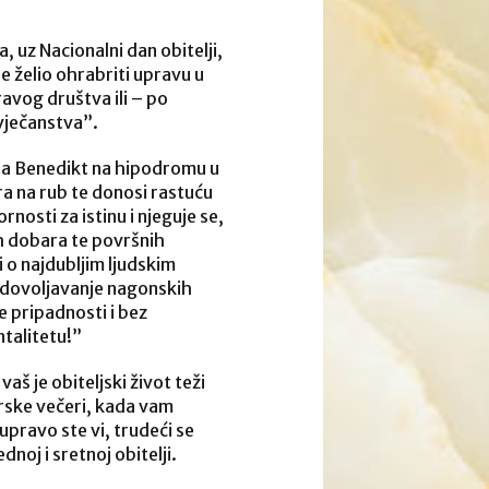
 uz Nacionalni dan obitelji,
e želio ohrabriti upravu u
ravog društva ili – po
ovječanstva”.
 Papa Benedikt na hipodromu u
ra na rub te donosi rastuću
nosti za istinu i njeguje se,
h dobara te površnih
 o najdubljim ljudskim
zadovoljavanje nagonskih
 pripadnosti i bez
talitetu!”
aš je obiteljski život teži
rske večeri, kada vam
i upravo ste vi, trudeći se
noj i sretnoj obitelji.