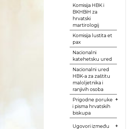
Komisija HBK i
BKHBiH za
hrvatski
martirologij
Komisija lustita et
pax
Nacionalni
katehetsku ured
Nacionalni ured
HBK-a za zaštitu
maloljetnika i
ranjivih osoba
Prigodne poruke
i pisma hrvatskih
biskupa
Ugovori između