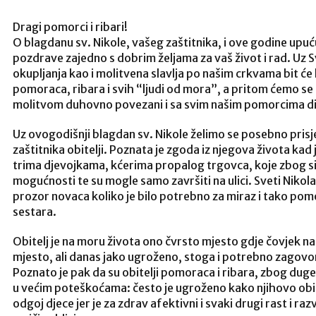
Dragi pomorci i ribari!
O blagdanu sv. Nikole, vašeg zaštitnika, i ove godine upu
pozdrave zajedno s dobrim željama za vaš život i rad. Uz
okupljanja kao i molitvena slavlja po našim crkvama bit će l
pomoraca, ribara i svih “ljudi od mora”, a pritom ćemo se s
molitvom duhovno povezani i sa svim našim pomorcima dil
Uz ovogodišnji blagdan sv. Nikole želimo se posebno prisj
zaštitnika obitelji. Poznata je zgoda iz njegova života ka
trima djevojkama, kćerima propalog trgovca, koje zbog si
mogućnosti te su mogle samo završiti na ulici. Sveti Nikola
prozor novaca koliko je bilo potrebno za miraz i tako pomo
sestara.
Obitelj je na moru života ono čvrsto mjesto gdje čovjek nal
mjesto, ali danas jako ugroženo, stoga i potrebno zagovo
Poznato je pak da su obitelji pomoraca i ribara, zbog duge
u većim poteškoćama: često je ugroženo kako njihovo obit
odgoj djece jer je za zdrav afektivni i svaki drugi rast i raz