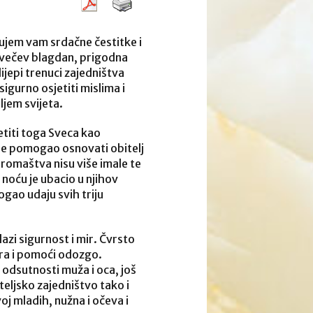
ćujem vam srdačne čestitke i
 Svečev blagdan, prigodna
ijepi trenuci zajedništva
igurno osjetiti mislima i
jem svijeta.
etiti toga Sveca kao
d je pomogao osnovati obitelj
romaštva nisu više imale te
 noću je ubacio u njihov
gao udaju svih triju
azi sigurnost i mir. Čvrsto
ra i pomoći odozgo.
 odsutnosti muža i oca, još
eljsko zajedništvo tako i
voj mladih, nužna i očeva i