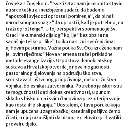
čovjeka s čovjekom. ” Sveti Otac nam je osobito stavio
na srce tešku ali neizbježnu zadaću da budemo
“apostoli i svjedoci oprosta i pomirenja”, da bi naš
narod smogao snage “da oprosti i, kad je potrebno, da
traži oproštenje”. U toj perspektivi spomenuo je Sv.
Otac i “ekumenski dijalog” koji je “bez obzira na
sadašnje teške prilike” toliko na srcu i svećenicima i
njihovim pastirima. Važna pouka Sv. Oca izražena nam
je i ovim riječima: “Nova vremena traže i prikladne
metode evangelizacije. Uspostava demokratskog
sustava u Hrvatskoj otvorila je nove mogućnosti
pastoralnog djelovanja na području školstva,
sredstava društvenog priopćivanja, dušobrižništva
vojnika, bolesnika i zatvorenika. Potrebno je iskoristiti
te mogućnosti i dati dokaz kreativnosti, u punom
skladu s biskupima i svim članovima prezbiterija svoje
kao i ostalih biskupija. “Uostalom, čitavu poruku koja
nam je upućena u zagrebačkoj katedrali pažljivo ćemo
čitati, o njoj razmišljati da bismo je cjelovito prihvatili i
proveli u djelo.