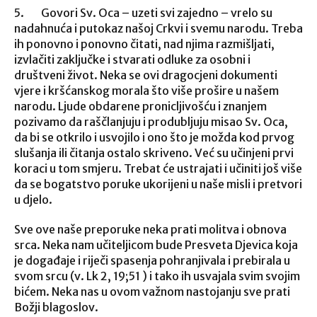
5. Govori Sv. Oca – uzeti svi zajedno – vrelo su
nadahnuća i putokaz našoj Crkvi i svemu narodu. Treba
ih ponovno i ponovno čitati, nad njima razmišljati,
izvlačiti zaključke i stvarati odluke za osobni i
društveni život. Neka se ovi dragocjeni dokumenti
vjere i kršćanskog morala što više prošire u našem
narodu. Ljude obdarene pronicljivošću i znanjem
pozivamo da raščlanjuju i produbljuju misao Sv. Oca,
da bi se otkrilo i usvojilo i ono što je možda kod prvog
slušanja ili čitanja ostalo skriveno. Već su učinjeni prvi
koraci u tom smjeru. Trebat će ustrajati i učiniti još više
da se bogatstvo poruke ukorijeni u naše misli i pretvori
u djelo.
Sve ove naše preporuke neka prati molitva i obnova
srca. Neka nam učiteljicom bude Presveta Djevica koja
je događaje i riječi spasenja pohranjivala i prebirala u
svom srcu (v. Lk 2, 19;51 ) i tako ih usvajala svim svojim
bićem. Neka nas u ovom važnom nastojanju sve prati
Božji blagoslov.