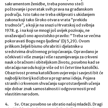
sakramentom ženidbe, treba ponovno steći
poštovanje i povratak svih prava na građanskom
području. Isto tako ne treba oklijevati s ukidanjem
zakona koji tako široko otvara vrata “prekidu
trudnoće”, a koji je na snazi u Hrvatskoj od svibnja
1978. g. i na koji se mnogi još uvijek pozivaju, ne
uvažavajući ono apostolsko pravilo: “Treba se većma
pokoravati Bogu nego ljudima’ (Dj 5,29). Ovom
prilikom željeli bismo ohrabriti i djelatnike u
sredstvima društvenog priopćavanja. Opravdano je
očekivati i više znanja i više razumijevanja za crkveni
nauk o bračnom i obiteljskom životu, posebno kad se
obraćaju narodu koji je više od tri četvrtine katolički.
Obazrivost prema katoličkom uvjerenju i savjesti bit će
najbolji kriterij kod izbora programa i ideja. Pojava
stranih i crkvenom shvaćanju suprotstavljenih učenja
nije dobar znak samostalnosti i odgovornosti pred
vlastitim narodom.
4. Sv. Otac posebno se obratio našoj mladeži. Dragi