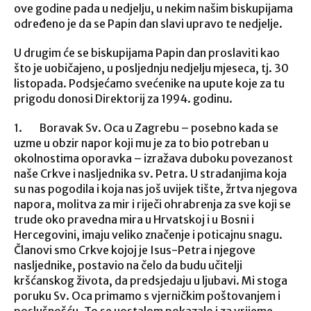
ove godine pada u nedjelju, u nekim našim biskupijama
određeno je da se Papin dan slavi upravo te nedjelje.
U drugim će se biskupijama Papin dan proslaviti kao
što je uobičajeno, u posljednju nedjelju mjeseca, tj. 30
listopada. Podsjećamo svećenike na upute koje za tu
prigodu donosi Direktorij za 1994. godinu.
1. Boravak Sv. Oca u Zagrebu – posebno kada se
uzme u obzir napor koji mu je za to bio potreban u
okolnostima oporavka – izražava duboku povezanost
naše Crkve i nasljednika sv. Petra. U stradanjima koja
su nas pogodila i koja nas još uvijek tište, žrtva njegova
napora, molitva za mir i riječi ohrabrenja za sve koji se
trude oko pravedna mira u Hrvatskoj i u Bosni i
Hercegovini, imaju veliko značenje i poticajnu snagu.
Članovi smo Crkve kojoj je Isus-Petra i njegove
nasljednike, postavio na čelo da budu učitelji
kršćanskog života, da predsjedaju u ljubavi. Mi stoga
poruku Sv. Oca primamo s vjerničkim poštovanjem i