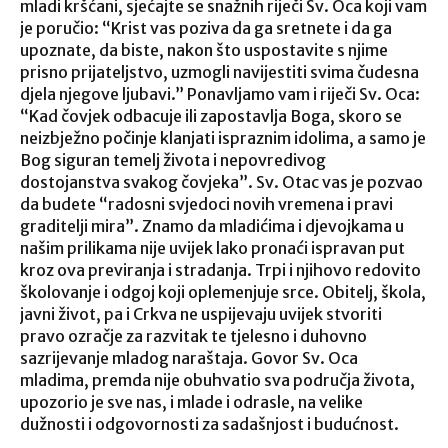
mladi kršćani, sjećajte se snažnih riječi Sv. Oca koji vam
je poručio: “Krist vas poziva da ga sretnete i da ga
upoznate, da biste, nakon što uspostavite s njime
prisno prijateljstvo, uzmogli navijestiti svima čudesna
djela njegove ljubavi.” Ponavljamo vam i riječi Sv. Oca:
“Kad čovjek odbacuje ili zapostavlja Boga, skoro se
neizbježno počinje klanjati ispraznim idolima, a samo je
Bog siguran temelj života i nepovredivog
dostojanstva svakog čovjeka”. Sv. Otac vas je pozvao
da budete “radosni svjedoci novih vremena i pravi
graditelji mira”. Znamo da mladićima i djevojkama u
našim prilikama nije uvijek lako pronaći ispravan put
kroz ova previranja i stradanja. Trpi i njihovo redovito
školovanje i odgoj koji oplemenjuje srce. Obitelj, škola,
javni život, pa i Crkva ne uspijevaju uvijek stvoriti
pravo ozračje za razvitak te tjelesno i duhovno
sazrijevanje mladog naraštaja. Govor Sv. Oca
mladima, premda nije obuhvatio sva područja života,
upozorio je sve nas, i mlade i odrasle, na velike
dužnosti i odgovornosti za sadašnjost i budućnost.