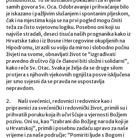
poslušnošću. To se uostalom pokazalo i za vrijeme
samih govora Sv. Oca. Odobravanje i prihvaćanje bilo
je iskazano i pažljivim slušanjem i spontanim pljeskom,
čak i na mjestima koja se na prvi pogled mogu činiti
teža za čisto svjetovnu logiku. Posebno oni koji su
najviše stradali, deseci tisuća naših prognanika kako iz
Hrvatske tako i iz Bosne i Hercegovine okupljenih na
Hipodromu, izrazili su volju da mirno i slobodno počnu
živjeti na svome, obnavljati život te “izgrađivati
pravedno društvo čiji će članovi biti složni i solidarni”,
kako reče Sv. Otac. Svaka je želja da se druge silom
protjera s njihovih vjekovnih ognjišta posve isključena
jer smo svjesni da se pravda ne uspostavlja
nepravdom.
2. Naši svećenici, redovnici i redovnice kao i
pripravnici za svećenički i redovnički život, primili su i
prihvatili poruku koja ih učvršćuje u vjernosti Božjem
pozivu. Oni su, kao “izabrani dio Božjeg naroda koji je
u Hrvatskoj”, primili i posebnu zadaću upravo za naše
vrijeme i za naše područje: “Pomiriti ljude s Bogom i