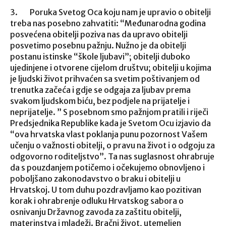
3. Poruka Svetog Oca koju nam je upravio o obitelji
treba nas posebno zahvatiti: “Međunarodna godina
posvećena obitelji poziva nas da upravo obitelji
posvetimo posebnu pažnju. Nužno je da obitelji
postanu istinske “škole ljubavi”; obitelji duboko
ujedinjene i otvorene cijelom društvu; obitelji u kojima
je ljudski život prihvaćen sa svetim poštivanjem od
trenutka začeća i gdje se odgaja za ljubav prema
svakom ljudskom biću, bez podjele na prijatelje i
neprijatelje. ” S posebnom smo pažnjom pratili i riječi
Predsjednika Republike kada je Svetom Ocu izjavio da
“ova hrvatska vlast poklanja punu pozornost Vašem
učenju o važnosti obitelji, o pravu na život i o odgoju za
odgovorno roditeljstvo”. Ta nas suglasnost ohrabruje
da s pouzdanjem potičemo i očekujemo obnovljeno i
poboljšano zakonodavstvo o braku i obitelji u
Hrvatskoj. U tom duhu pozdravljamo kao pozitivan
korak i ohrabrenje odluku Hrvatskog sabora o
osnivanju Državnog zavoda za zaštitu obitelji,
materinstva i mladeži. Bračni život, utemeljen