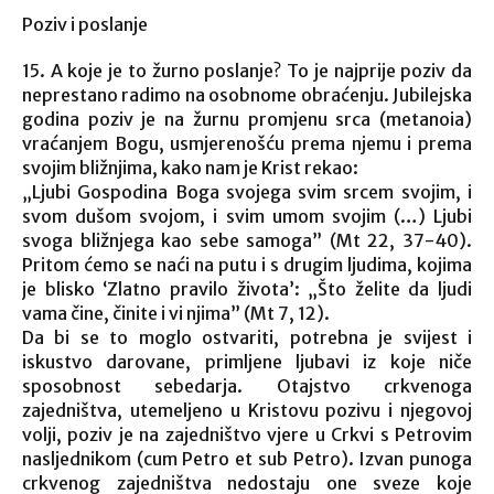
Poziv i poslanje
15. A koje je to žurno poslanje? To je najprije poziv da
neprestano radimo na osobnome obraćenju. Jubilejska
godina poziv je na žurnu promjenu srca (metanoia)
vraćanjem Bogu, usmjerenošću prema njemu i prema
svojim bližnjima, kako nam je Krist rekao:
„Ljubi Gospodina Boga svojega svim srcem svojim, i
svom dušom svojom, i svim umom svojim (…) Ljubi
svoga bližnjega kao sebe samoga” (Mt 22, 37-40).
Pritom ćemo se naći na putu i s drugim ljudima, kojima
je blisko ‘Zlatno pravilo života’: „Što želite da ljudi
vama čine, činite i vi njima” (Mt 7, 12).
Da bi se to moglo ostvariti, potrebna je svijest i
iskustvo darovane, primljene ljubavi iz koje niče
sposobnost sebedarja. Otajstvo crkvenoga
zajedništva, utemeljeno u Kristovu pozivu i njegovoj
volji, poziv je na zajedništvo vjere u Crkvi s Petrovim
nasljednikom (cum Petro et sub Petro). Izvan punoga
crkvenog zajedništva nedostaju one sveze koje