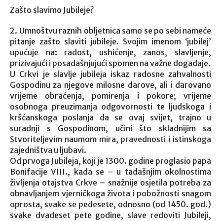
Zašto slavimo Jubileje?
2. Umnoštvu raznih obljetnica samo se po sebi nameće
pitanje zašto slaviti jubileje. Svojim imenom ‘jubilej’
upućuje na: radost, ushićenje, zanos, slavljenje,
prizivajući i posadašnjujući spomen na važne događaje.
U Crkvi je slavlje jubileja iskaz radosne zahvalnosti
Gospodinu za njegove milosne darove, ali i darovano
vrijeme obraćenja, pomirenja i pokore; vrijeme
osobnoga preuzimanja odgovornosti te ljudskoga i
kršćanskoga poslanja da se ovaj svijet, trajno u
suradnji s Gospodinom, učini što skladnijim sa
Stvoriteljevim naumom mira, pravednosti i istinskoga
zajedništva u ljubavi.
Od prvoga Jubileja, koji je 1300. godine proglasio papa
Bonifacije VIII., kada se – u tadašnjim okolnostima
življenja otajstva Crkve – snažnije osjetila potreba za
obnavljanjem vjerničkoga života i pobožnosti snagom
oprosta, svake se pedesete, odnosno (od 1450. god.)
svake dvadeset pete godine, slave redoviti Jubileji,