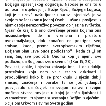
Božjega spasenjskog događaja. Napose je ona to u
odnosu na utjelovljenje Božje Riječi, Božjega Logosa,
koji je – uzevši našu ljudsku narav i sjedinivši je sa
svojom božanskom u jednoj Osobi – ušao u povijest i s
njom ostaje nerazdruživo povezan do njezina svršetka.
Njezin će kraj biti ono dovršenje prema kojemu ona
nezaustavljivo ide u vremenu i prostoru
ovozemaljskoga, dok konačno ne postigne svoj
smisao, kada, prema svetopisamskim riječima,
Božjemu Sinu „sve bude podloženo” i kada će „i on
sam, Sin, sve podložiti Onomu koji je njemu sve
podložio, da Bog bude sve u svemu” (1Kor 15, 28).
Povijest, dakle, i njezina zbivanja imaju i onu dublju
protežnicu koju nam valja trajno otkrivati i
produbljivati kako bi se proniknulo u njezin dublji
smisao, značenja i poruke te se još jedanput
posvijestilo da čovjek sa svojom naravi i svojim
moćima stvara povijest u kojoj je naša ljudskost i
vremenitost u trajnome susretanju s Božjim, s vječnim.
S cijelom Crkvom slavimo Svetu godinu