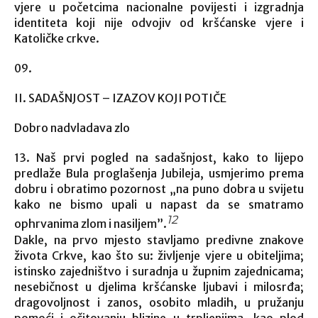
vjere u početcima nacionalne povijesti i izgradnja
identiteta koji nije odvojiv od kršćanske vjere i
Katoličke crkve.
II. SADAŠNJOST – IZAZOV KOJI POTIČE
Dobro nadvladava zlo
13. Naš prvi pogled na sadašnjost, kako to lijepo
predlaže Bula proglašenja Jubileja, usmjerimo prema
dobru i obratimo pozornost „na puno dobra u svijetu
kako ne bismo upali u napast da se smatramo
12
ophrvanima zlom i nasiljem”.
Dakle, na prvo mjesto stavljamo predivne znakove
života Crkve, kao što su: življenje vjere u obiteljima;
istinsko zajedništvo i suradnja u župnim zajednicama;
nesebičnost u djelima kršćanske ljubavi i milosrđa;
dragovoljnost i zanos, osobito mladih, u pružanju
pomoći i očitovanju blizine u trpljenjima, kao plod