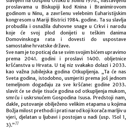
slavljem na Gospinu Otoku u Solinu 1976., nastavljenu
proslavama u Biskupiji kod Knina i Branimirovom
godinom u Ninu, a završenu velebnim Euharistijskim
kongresom u Mariji Bistrici 1984. godine. Ta su slavlja
probudila i osnažila duhovne snage u Crkvi i narodu
koje će svoj plod donijeti u teškim danima
Domovinskoga rata i dovesti do uspostave
samostalne hrvatske države.
Sve nam je to poticaj da se svim svojim bićem upravimo
prema 2041. godini i proslavi 1400. obljetnice
kršćanstva u Hrvata. U taj niz svakako dolazi i 2033.
kao važna Jubilejska godina Otkupljenja. „Ta će nas
Sveta godina, istodobno, usmjeriti prema još jednom
temeljnom događaju za sve kršćane: godine 2033.
slavit će se dvije tisuće godina od otkupljenja mukom,
smrću i uskrsnućem Gospodina Isusa. Predstoji nam,
dakle, putovanje obilježeno velikim etapama u kojima
Božja milost prethodi i prati narod koji korača marljiv u
vjeri, djelatan u ljubavi i postojan u nadi (usp. 1Sol 1,
11
3).”