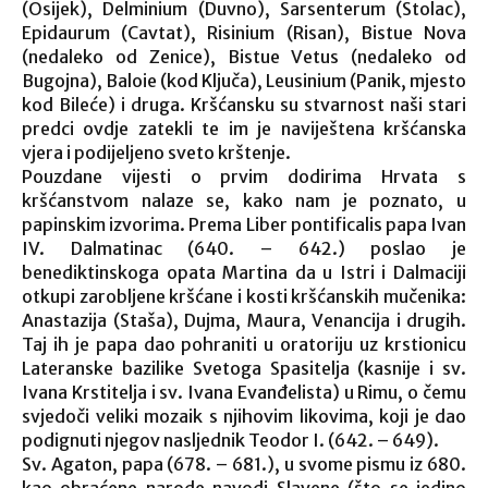
(Osijek), Delminium (Duvno), Sarsenterum (Stolac),
Epidaurum (Cavtat), Risinium (Risan), Bistue Nova
(nedaleko od Zenice), Bistue Vetus (nedaleko od
Bugojna), Baloie (kod Ključa), Leusinium (Panik, mjesto
kod Bileće) i druga. Kršćansku su stvarnost naši stari
predci ovdje zatekli te im je naviještena kršćanska
vjera i podijeljeno sveto krštenje.
Pouzdane vijesti o prvim dodirima Hrvata s
kršćanstvom nalaze se, kako nam je poznato, u
papinskim izvorima. Prema Liber pontificalis papa Ivan
IV. Dalmatinac (640. – 642.) poslao je
benediktinskoga opata Martina da u Istri i Dalmaciji
otkupi zarobljene kršćane i kosti kršćanskih mučenika:
Anastazija (Staša), Dujma, Maura, Venancija i drugih.
Taj ih je papa dao pohraniti u oratoriju uz krstionicu
Lateranske bazilike Svetoga Spasitelja (kasnije i sv.
Ivana Krstitelja i sv. Ivana Evanđelista) u Rimu, o čemu
svjedoči veliki mozaik s njihovim likovima, koji je dao
podignuti njegov nasljednik Teodor I. (642. – 649).
Sv. Agaton, papa (678. – 681.), u svome pismu iz 680.