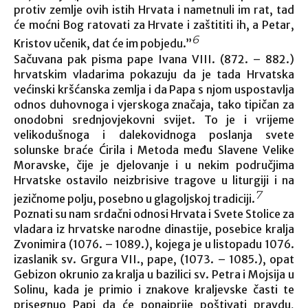
protiv zemlje ovih istih Hrvata i nametnuli im rat, tad
će moćni Bog ratovati za Hrvate i zaštititi ih, a Petar,
6
Kristov učenik, dat će im pobjedu.”
Sačuvana pak pisma pape Ivana VIII. (872. – 882.)
hrvatskim vladarima pokazuju da je tada Hrvatska
većinski kršćanska zemlja i da Papa s njom uspostavlja
odnos duhovnoga i vjerskoga značaja, tako tipičan za
onodobni srednjovjekovni svijet. To je i vrijeme
velikodušnoga i dalekovidnoga poslanja svete
solunske braće Ćirila i Metoda među Slavene Velike
Moravske, čije je djelovanje i u nekim područjima
Hrvatske ostavilo neizbrisive tragove u liturgiji i na
7
jezičnome polju, posebno u glagoljskoj tradiciji.
Poznati su nam srdačni odnosi Hrvata i Svete Stolice za
vladara iz hrvatske narodne dinastije, posebice kralja
Zvonimira (1076. – 1089.), kojega je u listopadu 1076.
izaslanik sv. Grgura VII., pape, (1073. – 1085.), opat
Gebizon okrunio za kralja u bazilici sv. Petra i Mojsija u
Solinu, kada je primio i znakove kraljevske časti te
prisegnuo Papi da će ponajprije poštivati pravdu,