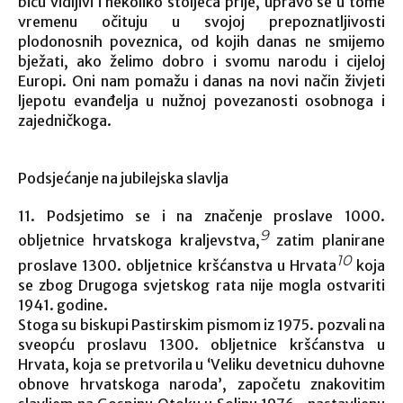
biću vidljivi i nekoliko stoljeća prije, upravo se u tome
vremenu očituju u svojoj prepoznatljivosti
plodonosnih poveznica, od kojih danas ne smijemo
bježati, ako želimo dobro i svomu narodu i cijeloj
Europi. Oni nam pomažu i danas na novi način živjeti
ljepotu evanđelja u nužnoj povezanosti osobnoga i
zajedničkoga.
Podsjećanje na jubilejska slavlja
11. Podsjetimo se i na značenje proslave 1000.
9
obljetnice hrvatskoga kraljevstva,
zatim planirane
10
proslave 1300. obljetnice kršćanstva u Hrvata
koja
se zbog Drugoga svjetskog rata nije mogla ostvariti
1941. godine.
Stoga su biskupi Pastirskim pismom iz 1975. pozvali na
sveopću proslavu 1300. obljetnice kršćanstva u
Hrvata, koja se pretvorila u ‘Veliku devetnicu duhovne
obnove hrvatskoga naroda’, započetu znakovitim