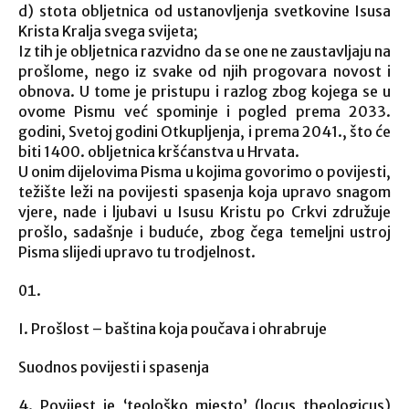
d) stota obljetnica od ustanovljenja svetkovine Isusa
Krista Kralja svega svijeta;
Iz tih je obljetnica razvidno da se one ne zaustavljaju na
prošlome, nego iz svake od njih progovara novost i
obnova. U tome je pristupu i razlog zbog kojega se u
ovome Pismu već spominje i pogled prema 2033.
godini, Svetoj godini Otkupljenja, i prema 2041., što će
biti 1400. obljetnica kršćanstva u Hrvata.
U onim dijelovima Pisma u kojima govorimo o povijesti,
težište leži na povijesti spasenja koja upravo snagom
vjere, nade i ljubavi u Isusu Kristu po Crkvi združuje
prošlo, sadašnje i buduće, zbog čega temeljni ustroj
Pisma slijedi upravo tu trodjelnost.
I. Prošlost – baština koja poučava i ohrabruje
Suodnos povijesti i spasenja
4. Povijest je ‘teološko mjesto’ (locus theologicus)