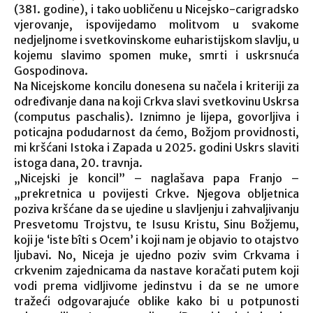
(381. godine), i tako uobličenu u Nicejsko-carigradsko
vjerovanje, ispovijedamo molitvom u svakome
nedjeljnome i svetkovinskome euharistijskom slavlju, u
kojemu slavimo spomen muke, smrti i uskrsnuća
Gospodinova.
Na Nicejskome koncilu donesena su načela i kriteriji za
određivanje dana na koji Crkva slavi svetkovinu Uskrsa
(computus paschalis). Iznimno je lijepa, govorljiva i
poticajna podudarnost da ćemo, Božjom providnosti,
mi kršćani Istoka i Zapada u 2025. godini Uskrs slaviti
istoga dana, 20. travnja.
„Nicejski je koncil” – naglašava papa Franjo –
„prekretnica u povijesti Crkve. Njegova obljetnica
poziva kršćane da se ujedine u slavljenju i zahvaljivanju
Presvetomu Trojstvu, te Isusu Kristu, Sinu Božjemu,
koji je ‘iste bîti s Ocem’ i koji nam je objavio to otajstvo
ljubavi. No, Niceja je ujedno poziv svim Crkvama i
crkvenim zajednicama da nastave koračati putem koji
vodi prema vidljivome jedinstvu i da se ne umore
tražeći odgovarajuće oblike kako bi u potpunosti