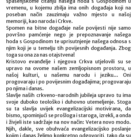
spasenjskome čitanju našega hoda s Gospodinom u
vremenu, u kojemu zbilja ima onih događaja koji na
poseban način zauzimaju važno mjesto u našoj
memoriji, kao naroda i Crkve.
Spomen na bitne događaje naše povijesti nije samo
površno pamćenje nego je prepoznavanje našega
hoda s Gospodinom te uprisutnjenje našega odnosa s
njim koji je u temelju tih povijesnih događanja. Zbog
toga su ona za nas otajstvena!
Kristovo evanđelje i njegova Crkva utjelovili su se
upravo na ovome našem zemljopisnom prostoru, u
našoj kulturi, u našemu narodu i jeziku… Oni
progovaraju i po povijesnim događajima; progovaraju
po njima i danas.
Slavlje naših crkveno-narodnih jubileja upravo tu ima
svoje duboko teološko i duhovno utemeljenje. Stoga
su ta slavlja uvijek evangelizacijski motivirana, da
bismo, spominjući se prošloga i staroga, izrekli, a onda
i živjeli iste sadržaje na nov način: Vetera novo modo.
Njih, dakle, sve obuhvaća evangelizacijsko poslanje
kojim i danas želimo konkretno odgovoriti, tako da su