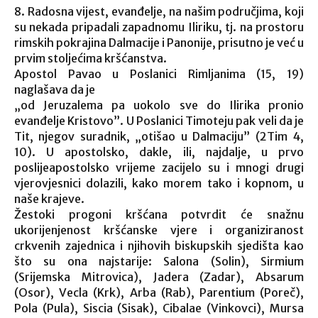
8. Radosna vijest, evanđelje, na našim područjima, koji
su nekada pripadali zapadnomu Iliriku, tj. na prostoru
rimskih pokrajina Dalmacije i Panonije, prisutno je već u
prvim stoljećima kršćanstva.
Apostol Pavao u Poslanici Rimljanima (15, 19)
naglašava da je
„od Jeruzalema pa uokolo sve do Ilirika pronio
evanđelje Kristovo”. U Poslanici Timoteju pak veli da je
Tit, njegov suradnik, „otišao u Dalmaciju” (2Tim 4,
10). U apostolsko, dakle, ili, najdalje, u prvo
poslijeapostolsko vrijeme zacijelo su i mnogi drugi
vjerovjesnici dolazili, kako morem tako i kopnom, u
naše krajeve.
Žestoki progoni kršćana potvrdit će snažnu
ukorijenjenost kršćanske vjere i organiziranost
crkvenih zajednica i njihovih biskupskih sjedišta kao
što su ona najstarije: Salona (Solin), Sirmium
(Srijemska Mitrovica), Jadera (Zadar), Absarum
(Osor), Vecla (Krk), Arba (Rab), Parentium (Poreč),
Pola (Pula), Siscia (Sisak), Cibalae (Vinkovci), Mursa