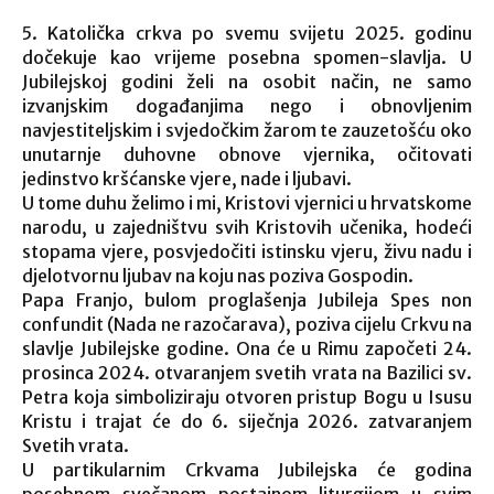
5. Katolička crkva po svemu svijetu 2025. godinu
dočekuje kao vrijeme posebna spomen-slavlja. U
Jubilejskoj godini želi na osobit način, ne samo
izvanjskim događanjima nego i obnovljenim
navjestiteljskim i svjedočkim žarom te zauzetošću oko
unutarnje duhovne obnove vjernika, očitovati
jedinstvo kršćanske vjere, nade i ljubavi.
U tome duhu želimo i mi, Kristovi vjernici u hrvatskome
narodu, u zajedništvu svih Kristovih učenika, hodeći
stopama vjere, posvjedočiti istinsku vjeru, živu nadu i
djelotvornu ljubav na koju nas poziva Gospodin.
Papa Franjo, bulom proglašenja Jubileja Spes non
confundit (Nada ne razočarava), poziva cijelu Crkvu na
slavlje Jubilejske godine. Ona će u Rimu započeti 24.
prosinca 2024. otvaranjem svetih vrata na Bazilici sv.
Petra koja simboliziraju otvoren pristup Bogu u Isusu
Kristu i trajat će do 6. siječnja 2026. zatvaranjem
Svetih vrata.
U partikularnim Crkvama Jubilejska će godina
posebnom svečanom postajnom liturgijom u svim