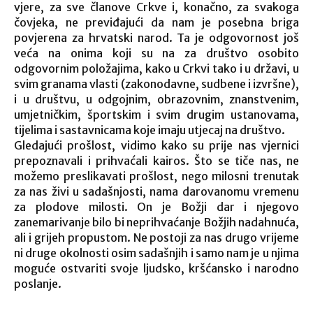
vjere, za sve članove Crkve i, konačno, za svakoga
čovjeka, ne previđajući da nam je posebna briga
povjerena za hrvatski narod. Ta je odgovornost još
veća na onima koji su na za društvo osobito
odgovornim položajima, kako u Crkvi tako i u državi, u
svim granama vlasti (zakonodavne, sudbene i izvršne),
i u društvu, u odgojnim, obrazovnim, znanstvenim,
umjetničkim, športskim i svim drugim ustanovama,
tijelima i sastavnicama koje imaju utjecaj na društvo.
Gledajući prošlost, vidimo kako su prije nas vjernici
prepoznavali i prihvaćali kairos. Što se tiče nas, ne
možemo preslikavati prošlost, nego milosni trenutak
za nas živi u sadašnjosti, nama darovanomu vremenu
za plodove milosti. On je Božji dar i njegovo
zanemarivanje bilo bi neprihvaćanje Božjih nadahnuća,
ali i grijeh propustom. Ne postoji za nas drugo vrijeme
ni druge okolnosti osim sadašnjih i samo nam je u njima
moguće ostvariti svoje ljudsko, kršćansko i narodno
poslanje.