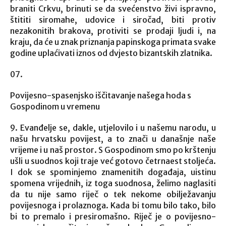
braniti Crkvu, brinuti se da svećenstvo živi ispravno,
štititi siromahe, udovice i siročad, biti protiv
nezakonitih brakova, protiviti se prodaji ljudi i, na
kraju, da će u znak priznanja papinskoga primata svake
godine uplaćivati iznos od dvjesto bizantskih zlatnika.
Povijesno-spasenjsko iščitavanje našega hoda s
Gospodinom u vremenu
9. Evanđelje se, dakle, utjelovilo i u našemu narodu, u
našu hrvatsku povijest, a to znači u današnje naše
vrijeme i u naš prostor. S Gospodinom smo po krštenju
ušli u suodnos koji traje već gotovo četrnaest stoljeća.
I dok se spominjemo znamenitih događaja, uistinu
spomena vrijednih, iz toga suodnosa, želimo naglasiti
da tu nije samo riječ o tek nekome obilježavanju
povijesnoga i prolaznoga. Kada bi tomu bilo tako, bilo
bi to premalo i presiromašno. Riječ je o povijesno-