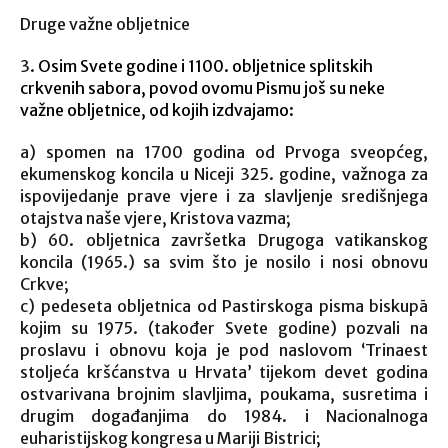
Druge važne obljetnice
3.
Osim Svete godine i 1100. obljetnice splitskih
crkvenih sabora, povod ovomu Pismu još su neke
važne obljetnice, od kojih izdvajamo:
a) spomen na 1700 godina od Prvoga sveopćeg,
ekumenskog koncila u Niceji 325. godine, važnoga za
ispovijedanje prave vjere i za slavljenje središnjega
otajstva naše vjere, Kristova vazma;
b) 60. obljetnica završetka Drugoga vatikanskog
koncila (1965.) sa svim što je nosilo i nosi obnovu
Crkve;
c) pedeseta obljetnica od Pastirskoga pisma biskupā
kojim su 1975. (također Svete godine) pozvali na
proslavu i obnovu koja je pod naslovom ‘Trinaest
stoljeća kršćanstva u Hrvata’ tijekom devet godina
ostvarivana brojnim slavljima, poukama, susretima i
drugim događanjima do 1984. i Nacionalnoga
euharistijskog kongresa u Mariji Bistrici;