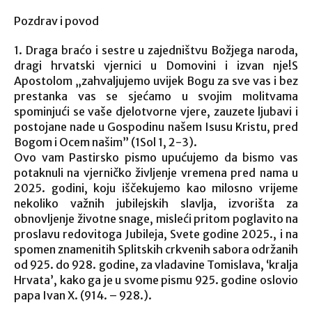
Pozdrav i povod
1. Draga braćo i sestre u zajedništvu Božjega naroda,
dragi hrvatski vjernici u Domovini i izvan nje!S
Apostolom „zahvaljujemo uvijek Bogu za sve vas i bez
prestanka vas se sjećamo u svojim molitvama
spominjući se vaše djelotvorne vjere, zauzete ljubavi i
postojane nade u Gospodinu našem Isusu Kristu, pred
Bogom i Ocem našim” (1Sol 1, 2-3).
Ovo vam Pastirsko pismo upućujemo da bismo vas
potaknuli na vjerničko življenje vremena pred nama u
2025. godini, koju iščekujemo kao milosno vrijeme
nekoliko važnih jubilejskih slavlja, izvorišta za
obnovljenje životne snage, misleći pritom poglavito na
proslavu redovitoga Jubileja, Svete godine 2025., i na
spomen znamenitih Splitskih crkvenih sabora održanih
od 925. do 928. godine, za vladavine Tomislava, ‘kralja
Hrvata’, kako ga je u svome pismu 925. godine oslovio
papa Ivan X. (914. – 928.).