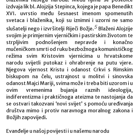
izdvaja lik bl. Alojzija Stepinca, kojega je papa Benedikt
XVI. uvrstio među šesnaest imenom spomenutih
svetaca i blaženika, koji su iznimni i uzorni ne samo
5
slušatelji nego i izvršitelji Riječi Božje.
Blaženi Alojzije
svojim je primjernim vjerničkim i pastirskim životom te
strpljivim podnošenjem nepravde i konačno
mučeničkom smrti od ruku bezbožnoga komunističkog
režima svim Kristovim vjernicima u hrvatskome
narodu svijetli putokaz i ohrabrenje na putu vjere.
Njegova vjernost Kristu i odanost Crkvi s Rimskim
biskupom na čelu, ustrajnost u molitvi i sinovska
odanost Majci Mariji, svima može i treba biti uzorom i u
ovim vremenima bujanja raznih ideologija,
indiferentizma i praktičnoga ateizma te nastojanja da
se ostvari takozvani ‘novi svijet’ s pomoću uređivanja
društva mimo i protiv naravnoga moralnog zakona i
Božjih zapovijedi.
Evanđelje u našoj povijesti i u našemu narodu