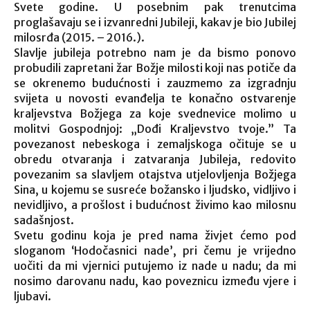
Svete godine. U posebnim pak trenutcima
proglašavaju se i izvanredni Jubileji, kakav je bio Jubilej
milosrđa (2015. – 2016.).
Slavlje jubileja potrebno nam je da bismo ponovo
probudili zapretani žar Božje milosti koji nas potiče da
se okrenemo budućnosti i zauzmemo za izgradnju
svijeta u novosti evanđelja te konačno ostvarenje
kraljevstva Božjega za koje svednevice molimo u
molitvi Gospodnjoj: „Dođi Kraljevstvo tvoje.” Ta
povezanost nebeskoga i zemaljskoga očituje se u
obredu otvaranja i zatvaranja Jubileja, redovito
povezanim sa slavljem otajstva utjelovljenja Božjega
Sina, u kojemu se susreće božansko i ljudsko, vidljivo i
nevidljivo, a prošlost i budućnost živimo kao milosnu
sadašnjost.
Svetu godinu koja je pred nama živjet ćemo pod
sloganom ‘Hodočasnici nade’, pri čemu je vrijedno
uočiti da mi vjernici putujemo iz nade u nadu; da mi
nosimo darovanu nadu, kao poveznicu između vjere i
ljubavi.