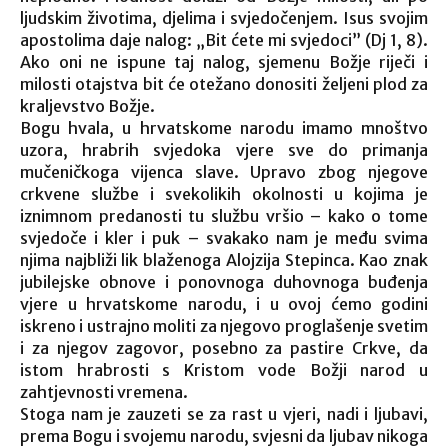
ljudskim životima, djelima i svjedočenjem. Isus svojim
apostolima daje nalog: „Bit ćete mi svjedoci” (Dj 1, 8).
Ako oni ne ispune taj nalog, sjemenu Božje riječi i
milosti otajstva bit će otežano donositi željeni plod za
kraljevstvo Božje.
Bogu hvala, u hrvatskome narodu imamo mnoštvo
uzora, hrabrih svjedoka vjere sve do primanja
mučeničkoga vijenca slave. Upravo zbog njegove
crkvene službe i svekolikih okolnosti u kojima je
iznimnom predanosti tu službu vršio – kako o tome
svjedoče i kler i puk – svakako nam je među svima
njima najbliži lik blaženoga Alojzija Stepinca. Kao znak
jubilejske obnove i ponovnoga duhovnoga buđenja
vjere u hrvatskome narodu, i u ovoj ćemo godini
iskreno i ustrajno moliti za njegovo proglašenje svetim
i za njegov zagovor, posebno za pastire Crkve, da
istom hrabrosti s Kristom vode Božji narod u
zahtjevnosti vremena.
Stoga nam je zauzeti se za rast u vjeri, nadi i ljubavi,
prema Bogu i svojemu narodu, svjesni da ljubav nikoga