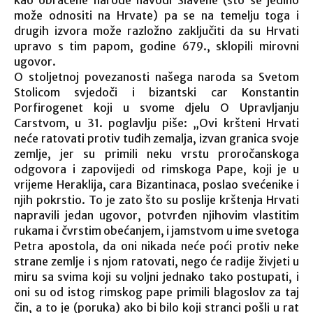
kao obraćene narode navodi Slavene (što se jedino
može odnositi na Hrvate) pa se na temelju toga i
drugih izvora može razložno zaključiti da su Hrvati
upravo s tim papom, godine 679., sklopili mirovni
ugovor.
O stoljetnoj povezanosti našega naroda sa Svetom
Stolicom svjedoči i bizantski car Konstantin
Porfirogenet koji u svome djelu O Upravljanju
Carstvom, u 31. poglavlju piše: „Ovi kršteni Hrvati
neće ratovati protiv tuđih zemalja, izvan granica svoje
zemlje, jer su primili neku vrstu proročanskoga
odgovora i zapovijedi od rimskoga Pape, koji je u
vrijeme Heraklija, cara Bizantinaca, poslao svećenike i
njih pokrstio. To je zato što su poslije krštenja Hrvati
napravili jedan ugovor, potvrđen njihovim vlastitim
rukama i čvrstim obećanjem, i jamstvom u ime svetoga
Petra apostola, da oni nikada neće poći protiv neke
strane zemlje i s njom ratovati, nego će radije živjeti u
miru sa svima koji su voljni jednako tako postupati, i
oni su od istog rimskog pape primili blagoslov za taj
čin, a to je (poruka) ako bi bilo koji stranci pošli u rat