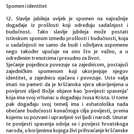
Spomen i identitet
12. Slavlje jubileja uvijek je spomen na najvažnije
događaje iz prošlosti koji određuju sadašnjost i
budućnost. Tako slavlje jubileja može postati
istinskom sponom između prošlosti i budućnosti, koja
u sadašnjosti ne samo da budi i oživljava uspomene
nego također upućuje na ono što je važno, a u
određenim trenutcima i presudno za život.
Sjećanje pojedinca povezuje sa zajednicom, postajući
zajedničkim spomenom koji ukorjenjuje njegov
identitet, a zajednicu ojačava i povezuje. Usto valja
imati na pameti da je kršćanska vjera ukorijenjena u
povijesni slijed Božje objave kao ‘povijesti spasenja’
koja ima svoj vrhunac u događaju Isusa Krista. U tome
pak događaju svoj temelj ima i eshatološka nada
obećane budućnosti konačnoga cilja povijesti, prema
kojemu su pozvani i upravljeni svi ljudi i narodi. Unutar
te povijesti spasenja odvija se i povijest hrvatskoga
naroda, u korijenima kojega živi prihvaćanje kršćanske