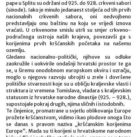
pape u Splitu su održani od 925. do 928. crkveni sabori
(sinode). Iako je minulo jedanaest stoljeća od tih prvih
nacionalnih crkvenih sabora, oni nedvojbeno
predstavljaju onu baštinu na koju se vrijedi iznova
vraćati. U crkvenome smislu utrli su smjer crkveno-
područnoga ustroja naših krajeva, povezavši ga s
korijenima prvih kršćanskih početaka na našemu
ozemlju.
Gledano nacionalno-politički, njihove su odluke
zaokružile i uokvirile ondašnji hrvatski prostor te ga
se, u širemu onodobnom europskom okviru i ozračju,
moglo u njegovu razvoju ubrojiti u zrele i dovršene
političke stvarnosti koje su u obličju kraljevske vlasti i
struktura iz vremena Tomislava, vladara s kraljevskim
statusom iz hrvatske narodne dinastije (925. – 928.),
supostojale pokraj drugih, njima sličnih i istodobnih.
Te činjenice, promatrane u svjetlu oblikovanja Europe
prožete kršćanstvom, vidimo i kao plodove onoga što
se danas s pravom naziva „kršćanskim korijenima
Europe”. Mada su ti korijeni u hrvatskome narodnom