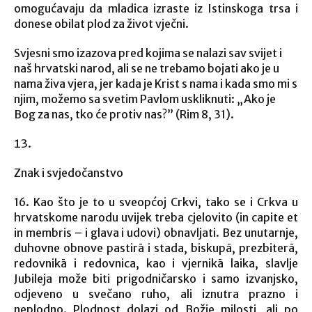
omogućavaju da mladica izraste iz Istinskoga trsa i
donese obilat plod za život vječni.
Svjesni smo izazova pred kojima se nalazi sav svijet i
naš hrvatski narod, ali se ne trebamo bojati ako je u
nama živa vjera, jer kada je Krist s nama i kada smo mi s
njim, možemo sa svetim Pavlom uskliknuti: „Ako je
Bog za nas, tko će protiv nas?” (Rim 8, 31).
Znak i svjedočanstvo
16. Kao što je to u sveopćoj Crkvi, tako se i Crkva u
hrvatskome narodu uvijek treba cjelovito (in capite et
in membris – i glava i udovi) obnavljati. Bez unutarnje,
duhovne obnove pastirā i stada, biskupā, prezbiterā,
redovnikā i redovnica, kao i vjernikā laika, slavlje
Jubileja može biti prigodničarsko i samo izvanjsko,
odjeveno u svečano ruho, ali iznutra prazno i
neplodno. Plodnost dolazi od Božje milosti, ali po