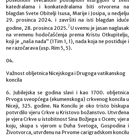
katedralama i konkatedralama biti otvorena na
blagdan Svete Obitelji Isusa, Marije i Josipa, u nedjelju
29. prosinca 2024. i završiti na isti blagdan iduće
1
godine, 28. prosinca 2025.
U svemu je jasan naglasak
na vremenu hodočašćenja prema Kristu Otkupitelju,
koji je „naša nada” (1Tim 1, 1), nada koja ne postiđuje i
ne razočarava (usp. Rim 5, 5).
Važnost obljetnica Nicejskoga i Drugoga vatikanskog
koncila
6. Jubilejska se godina slavi i kao 1700. obljetnica
Prvoga sveopćega (ekumenskoga) crkvenog koncila u
Niceji, 325. godine. Na Koncilu je oko tristo biskupa
potvrdilo vjeru Crkve u Kristovo božanstvo. Utvrđena
je vjera Crkve u istobitnost Sina Božjega s Ocem; vjera
koju, skupa s vjerom u Duha Svetoga, Gospodina i
Životvorca, utvrđenu na Prvome carigradskom koncilu