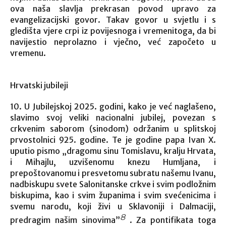
ova naša slavlja prekrasan povod upravo za
evangelizacijski govor. Takav govor u svjetlu i s
gledišta vjere crpi iz povijesnoga i vremenitoga, da bi
navijestio neprolazno i vječno, već započeto u
vremenu.
Hrvatski jubileji
10. U Jubilejskoj 2025. godini, kako je već naglašeno,
slavimo svoj veliki nacionalni jubilej, povezan s
crkvenim saborom (sinodom) održanim u splitskoj
prvostolnici 925. godine. Te je godine papa Ivan X.
uputio pismo „dragomu sinu Tomislavu, kralju Hrvata,
i Mihajlu, uzvišenomu knezu Humljana, i
prepoštovanomu i presvetomu subratu našemu Ivanu,
nadbiskupu svete Salonitanske crkve i svim podložnim
biskupima, kao i svim županima i svim svećenicima i
svemu narodu, koji živi u Sklavoniji i Dalmaciji,
8
predragim našim sinovima”
. Za pontifikata toga