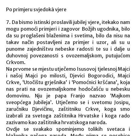
Po primjeru svjedokā vjere
7. Da bismo istinski proslavili jubilej vjere, itekako nam
mogu pomoći primjeri i zagovor Božjih ugodnika, bilo
da su proglašeni blaženima i svetima, bilo da nisu na
takav način postavljeni za primjer i uzor, ali su u
punome zajedništvu nebeske radosti te su i dalje u
duhovnoj povezanosti s ovozemaljskom, putujućom
Crkvom.
Na prvome se mjestu utječemo Isusovoj tjelesnoj Majci
i našoj Majci po milosti, Djevici Bogorodici, Majci
Crkve, ‘Utočištu grješnika’ i ‘Pomoćnici kršćana’, koja
nas prati na ovozemaljskome hodočašću u nebesku
domovinu. Nju je papa Franjo nazvao ‘Majkom
sveopćega Jubileja’. Utječemo se i svetomu Josipu,
zaručniku Djevičinu, zaštitniku Crkve, koga smo
izabrali za svetoga zaštitnika Hrvatske i koga rado
zazivamo kao zaštitnika hrvatskoga naroda.
Ovdje se svakako spominjemo tolikih svetaca i
blaženika našega naroda. Među njima se posebice