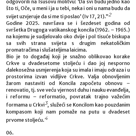
odgovorili na Isusovu molitvu: ‘Da svi budu jedno kao
što ti, Oče, u meni i ja u tebi, neka i oni u nama budu da
2
svijet uzvjeruje da si me ti poslao’ (Iv 17, 21).”
Godine 2025. navršava se i šezdeset godina od
svršetka Drugoga vatikanskog koncila (1962. – 1965.)
na kojemu je sudjelovalo oko dvije i pol tisuće biskupa
sa svih strana svijeta s drugim nekatoličkim
promatračima i slušateljima laicima.
Bio je to događaj koji je snažno oblikovao korake
Crkve u dvadesetome stoljeću i dao joj nesporno
dalekosežna usmjerenja koja su imala i imaju odraza i u
prostorima izvan vidljive Crkve. Valja obnovljenim
žarom nastaviti od Koncila započetu obnovu –
renovatio, tj. sve veću vjernost duhu i nauku evanđelja,
i reformu – reformatio, povratak trajno važećim
3
formama u Crkvi
, služeći se Koncilom kao pouzdanim
kompasom koji nam pomaže na putu u dvadeset
4
prvome stoljeću.