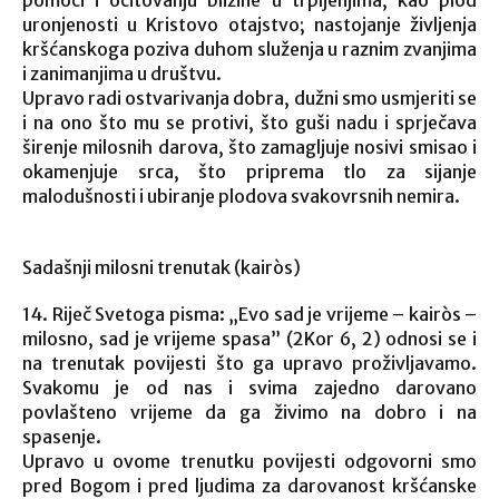
uronjenosti u Kristovo otajstvo; nastojanje življenja
kršćanskoga poziva duhom služenja u raznim zvanjima
i zanimanjima u društvu.
Upravo radi ostvarivanja dobra, dužni smo usmjeriti se
i na ono što mu se protivi, što guši nadu i sprječava
širenje milosnih darova, što zamagljuje nosivi smisao i
okamenjuje srca, što priprema tlo za sijanje
malodušnosti i ubiranje plodova svakovrsnih nemira.
Sadašnji milosni trenutak (kairòs)
14. Riječ Svetoga pisma: „Evo sad je vrijeme – kairòs –
milosno, sad je vrijeme spasa” (2Kor 6, 2) odnosi se i
na trenutak povijesti što ga upravo proživljavamo.
Svakomu je od nas i svima zajedno darovano
povlašteno vrijeme da ga živimo na dobro i na
spasenje.
Upravo u ovome trenutku povijesti odgovorni smo
pred Bogom i pred ljudima za darovanost kršćanske