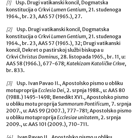
Usp. Drugi vatikanski koncil, Dogmatska
[1]
konstitucija o Crkvi
Lumen Gentium
, 21. studenoga
1964., br. 23, AAS 57 (1965.), 27.
Usp. Drugi vatikanski koncil, Dogmatska
[2]
konstitucija o Crkvi
Lumen Gentium
, 21. studenoga
1964., br. 23, AAS 57 (1965.), 32; Drugi vatikanski
koncil, Dekret o pastirskoj službi biskupa u
Crkvi
Christus Dominus
, 28. listopada 1965., br. 11, u:
AAS 58 (1966.), 677-678;
Katekizam Katoličke Crkve
,
br. 833.
Usp. Ivan Pavao II., Apostolsko pismo u obliku
[3]
motuproprija
Ecclesia Dei
, 2. srpnja 1988., u: AAS 80
(1988.) 1495-1498; Benedikt XVI., Apostolsko pismo
u obliku motu proprija
Summorum Pontificum
, 7. srpnja
2007., u: AAS 99 (2007.), 777-781; Apostolsko pismo
u obliku motuproprija
Ecclesiae unitatem
, 2. srpnja
2009., u: AAS 101 (2009.), 710-711.
Ivan Pavao II., Apostolsko pismo u obliku
[4]