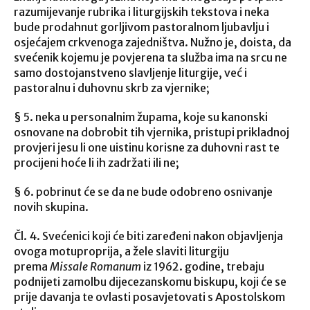
razumijevanje rubrika i liturgijskih tekstova i neka
bude prodahnut gorljivom pastoralnom ljubavlju i
osjećajem crkvenoga zajedništva. Nužno je, doista, da
svećenik kojemu je povjerena ta služba ima na srcu ne
samo dostojanstveno slavljenje liturgije, već i
pastoralnu i duhovnu skrb za vjernike;
§ 5. neka u personalnim župama, koje su kanonski
osnovane na dobrobit tih vjernika, pristupi prikladnoj
provjeri jesu li one uistinu korisne za duhovni rast te
procijeni hoće li ih zadržati ili ne;
§ 6. pobrinut će se da ne bude odobreno osnivanje
novih skupina.
Čl. 4. Svećenici koji će biti zaređeni nakon objavljenja
ovoga motuproprija, a žele slaviti liturgiju
prema
Missale Romanum
iz 1962. godine, trebaju
podnijeti zamolbu dijecezanskomu biskupu, koji će se
prije davanja te ovlasti posavjetovati s Apostolskom