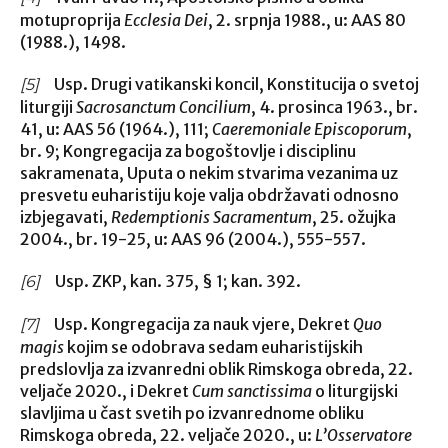
motuproprija
Ecclesia Dei
, 2. srpnja 1988., u: AAS 80
(1988.), 1498.
Usp. Drugi vatikanski koncil, Konstitucija o svetoj
[5]
liturgiji
Sacrosanctum Concilium
, 4. prosinca 1963., br.
41, u: AAS 56 (1964.), 111;
Caeremoniale Episcoporum
,
br. 9; Kongregacija za bogoštovlje i disciplinu
sakramenata, Uputa o nekim stvarima vezanima uz
presvetu euharistiju koje valja obdržavati odnosno
izbjegavati,
Redemptionis Sacramentum
, 25. ožujka
2004., br. 19-25, u: AAS 96 (2004.), 555-557.
Usp. ZKP, kan. 375, § 1; kan. 392.
[6]
Usp. Kongregacija za nauk vjere, Dekret
Quo
[7]
magis
kojim se odobrava sedam euharistijskih
predslovlja za izvanredni oblik Rimskoga obreda, 22.
veljače 2020., i Dekret
Cum sanctissima
o liturgijski
slavljima u čast svetih po izvanrednome obliku
Rimskoga obreda, 22. veljače 2020., u:
L’Osservatore