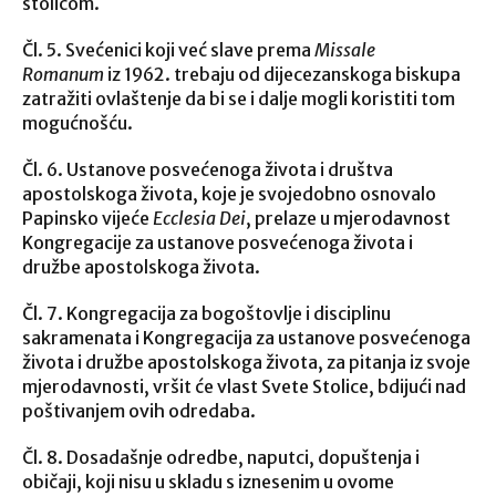
stolicom.
Čl. 5. Svećenici koji već slave prema
Missale
Romanum
iz 1962. trebaju od dijecezanskoga biskupa
zatražiti ovlaštenje da bi se i dalje mogli koristiti tom
mogućnošću.
Čl. 6. Ustanove posvećenoga života i društva
apostolskoga života, koje je svojedobno osnovalo
Papinsko vijeće
Ecclesia Dei
, prelaze u mjerodavnost
Kongregacije za ustanove posvećenoga života i
družbe apostolskoga života.
Čl. 7. Kongregacija za bogoštovlje i disciplinu
sakramenata i Kongregacija za ustanove posvećenoga
života i družbe apostolskoga života, za pitanja iz svoje
mjerodavnosti, vršit će vlast Svete Stolice, bdijući nad
poštivanjem ovih odredaba.
Čl. 8. Dosadašnje odredbe, naputci, dopuštenja i
običaji, koji nisu u skladu s iznesenim u ovome