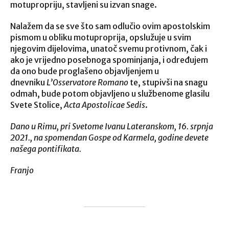
motupropriju, stavljeni su izvan snage.
Nalažem da se sve što sam odlučio ovim apostolskim
pismom u obliku motuproprija, opslužuje u svim
njegovim dijelovima, unatoč svemu protivnom, čak i
ako je vrijedno posebnoga spominjanja, i određujem
da ono bude proglašeno objavljenjem u
dnevniku
L’Osservatore Romano
te, stupivši na snagu
odmah, bude potom objavljeno u službenome glasilu
Svete Stolice,
Acta Apostolicae Sedis
.
Dano u Rimu, pri Svetome Ivanu Lateranskom, 16. srpnja
2021., na spomendan Gospe od Karmela, godine devete
našega pontifikata.
Franjo