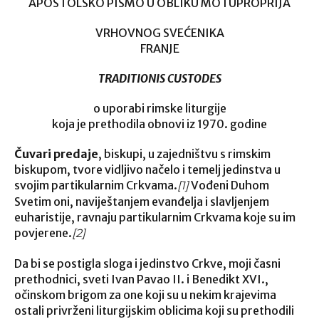
APOSTOLSKO PISMO U OBLIKU MOTUPROPRIJA
VRHOVNOG SVEĆENIKA
FRANJE
TRADITIONIS CUSTODES
o uporabi rimske liturgije
koja je prethodila obnovi iz 1970. godine
Čuvari predaje
, biskupi, u zajedništvu s rimskim
biskupom, tvore vidljivo načelo i temelj jedinstva u
svojim partikularnim Crkvama.
Vođeni Duhom
[1]
Svetim oni, naviještanjem evanđelja i slavljenjem
euharistije, ravnaju partikularnim Crkvama koje su im
povjerene.
[2]
Da bi se postigla sloga i jedinstvo Crkve, moji časni
prethodnici, sveti Ivan Pavao II. i Benedikt XVI.,
očinskom brigom za one koji su u nekim krajevima
ostali privrženi liturgijskim oblicima koji su prethodili