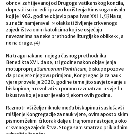
obnovi zahtijevanoj od Drugoga vatikanskog koncila,
dopustili su i uredili pravo korištenja Rimskoga misala
koji je 1962. godine objavio papa Ivan XXIII.
Na taj
[3]
su način namjeravali »olakšati življenje crkvenoga
zajedništva onim katolicima koji se osjećaju
navezanima na neke prethodne liturgijske oblike«, a
ne na druge.
[4]
Na tragu nakane mojega časnog prethodnika
Benedikta XVI. da se, tri godine nakon objavljenja
motuproprija
Summorum Pontificum,
biskupe pozove
da provjere njegovu primjenu, Kongregacija za nauk
vjere provela je 2020. godine temeljito savjetovanje s
biskupima, a rezultati su pomno razmatrani u svjetlu
iskustva koje je sazrijevalo tijekom ovih godina.
Razmotrivši želje niknule među biskupima i saslušavši
mišljenje Kongregacije za nauk vjere, ovim apostolskim
pismom želim ići korak dalje u trajnome nastojanju oko
crkvenoga zajedništva. Stoga sam smatrao prikladnim