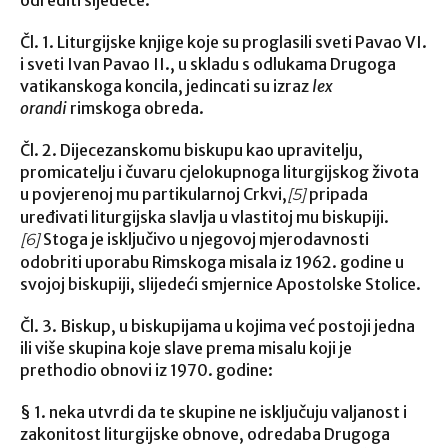
odrediti sljedeće:
Čl. 1. Liturgijske knjige koje su proglasili sveti Pavao VI.
i sveti Ivan Pavao II., u skladu s odlukama Drugoga
vatikanskoga koncila, jedincati su izraz
lex
orandi
rimskoga obreda.
Čl. 2. Dijecezanskomu biskupu kao upravitelju,
promicatelju i čuvaru cjelokupnoga liturgijskog života
u povjerenoj mu partikularnoj Crkvi,
pripada
[5]
uređivati liturgijska slavlja u vlastitoj mu biskupiji.
Stoga je isključivo u njegovoj mjerodavnosti
[6]
odobriti uporabu Rimskoga misala iz 1962. godine u
svojoj biskupiji, slijedeći smjernice Apostolske Stolice.
Čl. 3. Biskup, u biskupijama u kojima već postoji jedna
ili više skupina koje slave prema misalu koji je
prethodio obnovi iz 1970. godine:
§ 1. neka utvrdi da te skupine ne isključuju valjanost i
zakonitost liturgijske obnove, odredaba Drugoga