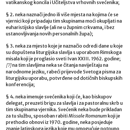
vatikanskog koncila i Učiteljstva vrhovnih svećenika;
§ 2. neka naznači jedno ili više mjesta na kojima će se
vjernici koji pripadaju tim skupinama moći okupljati na
euharistijsko slavlje (ali ne u župnim crkvama, i bez
ustanovljivanja novih personalnih župa);
§ 3. neka za mjesto koje je naznačio odredi dane u koje
su dopuštena liturgijska slavlja s uporabom Rimskoga
misala koji je proglasio sveti Ivan XXIII. 1962. godine;
na tim slavljima neka se čitanja naviještaju na
[7]
narodnome jeziku, rabeći prijevode Svetoga pisma za
liturgijsku uporabu, potvrđene od dotičnih biskupskih
konferencija;
§ 4. neka imenuje svećenika koji će, kao biskupov
delegat, preuzeti brigu za slavlja i za pastoralnu skrb u
tim skupinama vjernika. Svećenik neka bude prikladan
za tu službu, sposoban rabiti
Missale Romanum
koji je
prethodio obnovi iz 1970. godine, neka posjeduje
znanje latinskoga jezika koje mu omogućuje potpuno