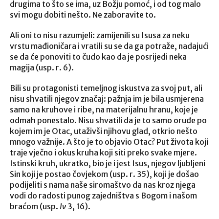
drugima to što se ima, uz Božju pomoć, i od tog malo
svi mogu dobiti nešto. Ne zaboravite to.
Ali oni to nisu razumjeli: zamijenili su Isusa za neku
vrstu mađioničara i vratili su se da ga potraže, nadajući
se da će ponoviti to čudo kao da je posrijedi neka
magija (usp. r. 6).
Bili su protagonisti temeljnog iskustva za svoj put, ali
nisu shvatili njegov značaj: pažnja im je bila usmjerena
samo na kruhove i ribe, na materijalnu hranu, koje je
odmah ponestalo. Nisu shvatili da je to samo oruđe po
kojem im je Otac, utaživši njihovu glad, otkrio nešto
mnogo važnije. A što je to objavio Otac? Put života koji
traje vječno i okus kruha koji siti preko svake mjere.
Istinski kruh, ukratko, bio je i jest Isus, njegov ljubljeni
Sin koji je postao čovjekom (usp. r. 35), koji je došao
podijeliti s nama naše siromaštvo da nas kroz njega
vodi do radosti punog zajedništva s Bogom i našom
braćom (usp.
Iv
3, 16).