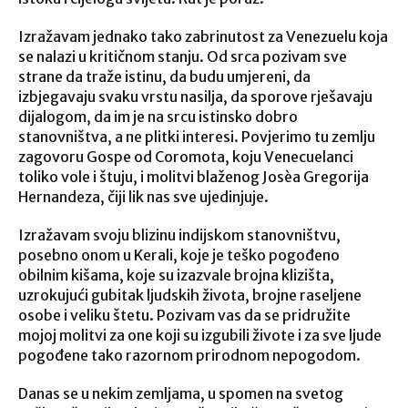
Izražavam jednako tako zabrinutost za Venezuelu koja
se nalazi u kritičnom stanju. Od srca pozivam sve
strane da traže istinu, da budu umjereni, da
izbjegavaju svaku vrstu nasilja, da sporove rješavaju
dijalogom, da im je na srcu istinsko dobro
stanovništva, a ne plitki interesi. Povjerimo tu zemlju
zagovoru Gospe od Coromota, koju Venecuelanci
toliko vole i štuju, i molitvi blaženog Josèa Gregorija
Hernandeza, čiji lik nas sve ujedinjuje.
Izražavam svoju blizinu indijskom stanovništvu,
posebno onom u Kerali, koje je teško pogođeno
obilnim kišama, koje su izazvale brojna klizišta,
uzrokujući gubitak ljudskih života, brojne raseljene
osobe i veliku štetu. Pozivam vas da se pridružite
mojoj molitvi za one koji su izgubili živote i za sve ljude
pogođene tako razornom prirodnom nepogodom.
Danas se u nekim zemljama, u spomen na svetog