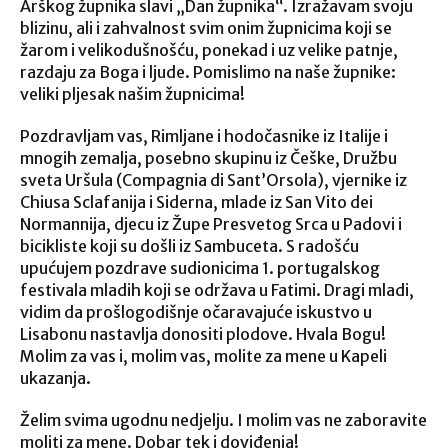
Arškog župnika slavi „Dan župnika“. Izražavam svoju
blizinu, ali i zahvalnost svim onim župnicima koji se
žarom i velikodušnošću, ponekad i uz velike patnje,
razdaju za Boga i ljude. Pomislimo na naše župnike:
veliki pljesak našim župnicima!
Pozdravljam vas, Rimljane i hodočasnike iz Italije i
mnogih zemalja, posebno skupinu iz Češke, Družbu
sveta Uršula (Compagnia di Sant’Orsola), vjernike iz
Chiusa Sclafanija i Siderna, mlade iz San Vito dei
Normannija, djecu iz Župe Presvetog Srca u Padovi i
bicikliste koji su došli iz Sambuceta. S radošću
upućujem pozdrave sudionicima 1. portugalskog
festivala mladih koji se održava u Fatimi. Dragi mladi,
vidim da prošlogodišnje očaravajuće iskustvo u
Lisabonu nastavlja donositi plodove. Hvala Bogu!
Molim za vas i, molim vas, molite za mene u Kapeli
ukazanja.
Želim svima ugodnu nedjelju. I molim vas ne zaboravite
moliti za mene. Dobar tek i doviđenja!