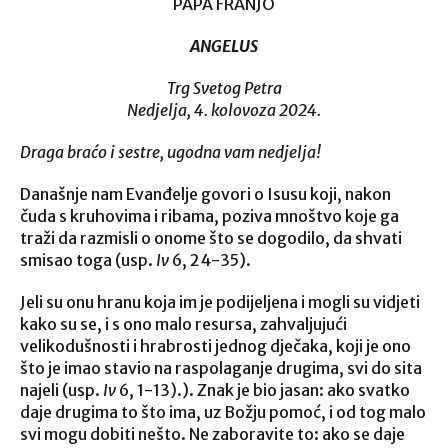
PAPA FRANJO
ANGELUS
Trg Svetog Petra
Nedjelja, 4. kolovoza 2024.
Draga braćo i sestre, ugodna vam nedjelja!
Današnje nam Evanđelje govori o Isusu koji, nakon
čuda s kruhovima i ribama, poziva mnoštvo koje ga
traži da razmisli o onome što se dogodilo, da shvati
smisao toga (usp.
Iv
6, 24-35).
Jeli su onu hranu koja im je podijeljena i mogli su vidjeti
kako su se, i s ono malo resursa, zahvaljujući
velikodušnosti i hrabrosti jednog dječaka, koji je ono
što je imao stavio na raspolaganje drugima, svi do sita
najeli (usp.
Iv
6, 1-13).). Znak je bio jasan: ako svatko
daje drugima to što ima, uz Božju pomoć, i od tog malo
svi mogu dobiti nešto. Ne zaboravite to: ako se daje