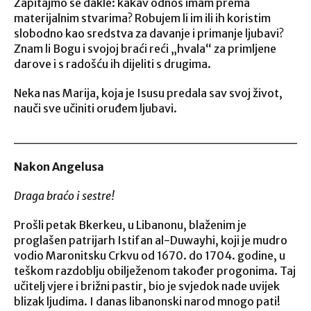
Zapitajmo se dakle: kakav odnos imam prema
materijalnim stvarima? Robujem li im ili ih koristim
slobodno kao sredstva za davanje i primanje ljubavi?
Znam li Bogu i svojoj braći reći „hvala“ za primljene
darove i s radošću ih dijeliti s drugima.
Neka nas Marija, koja je Isusu predala sav svoj život,
nauči sve učiniti oruđem ljubavi.
______________________________
Nakon Angelusa
Draga braćo i sestre!
Prošli petak Bkerkeu, u Libanonu, blaženim je
proglašen patrijarh Istifan al-Duwayhi, koji je mudro
vodio Maronitsku Crkvu od 1670. do 1704. godine, u
teškom razdoblju obilježenom također progonima. Taj
učitelj vjere i brižni pastir, bio je svjedok nade uvijek
blizak ljudima. I danas libanonski narod mnogo pati!