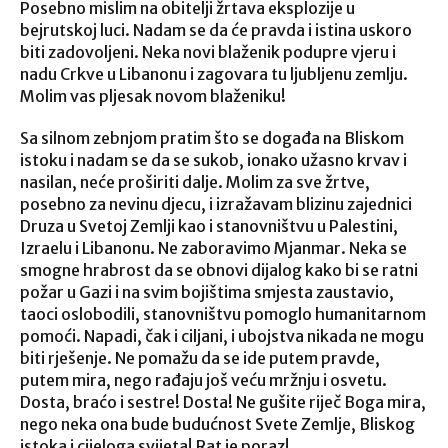
Posebno mislim na obitelji žrtava eksplozije u
bejrutskoj luci. Nadam se da će pravda i istina uskoro
biti zadovoljeni. Neka novi blaženik podupre vjeru i
nadu Crkve u Libanonu i zagovara tu ljubljenu zemlju.
Molim vas pljesak novom blaženiku!
Sa silnom zebnjom pratim što se događa na Bliskom
istoku i nadam se da se sukob, ionako užasno krvav i
nasilan, neće proširiti dalje. Molim za sve žrtve,
posebno za nevinu djecu, i izražavam blizinu zajednici
Druza u Svetoj Zemlji kao i stanovništvu u Palestini,
Izraelu i Libanonu. Ne zaboravimo Mjanmar. Neka se
smogne hrabrost da se obnovi dijalog kako bi se ratni
požar u Gazi i na svim bojištima smjesta zaustavio,
taoci oslobodili, stanovništvu pomoglo humanitarnom
pomoći. Napadi, čak i ciljani, i ubojstva nikada ne mogu
biti rješenje. Ne pomažu da se ide putem pravde,
putem mira, nego rađaju još veću mržnju i osvetu.
Dosta, braćo i sestre! Dosta! Ne gušite riječ Boga mira,
nego neka ona bude budućnost Svete Zemlje, Bliskog
istoka i cijeloga svijeta! Rat je poraz!