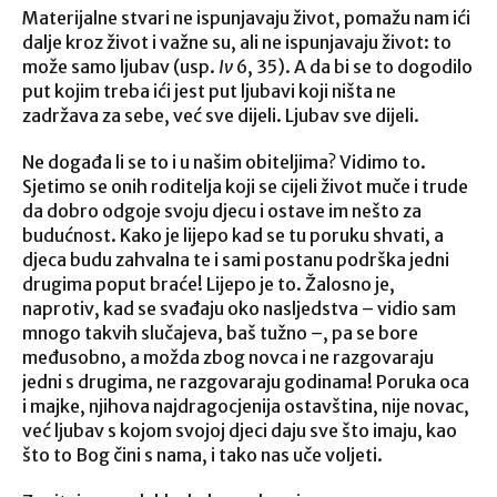
Materijalne stvari ne ispunjavaju život, pomažu nam ići
dalje kroz život i važne su, ali ne ispunjavaju život: to
može samo ljubav (usp.
Iv
6, 35). A da bi se to dogodilo
put kojim treba ići jest put ljubavi koji ništa ne
zadržava za sebe, već sve dijeli. Ljubav sve dijeli.
Ne događa li se to i u našim obiteljima? Vidimo to.
Sjetimo se onih roditelja koji se cijeli život muče i trude
da dobro odgoje svoju djecu i ostave im nešto za
budućnost. Kako je lijepo kad se tu poruku shvati, a
djeca budu zahvalna te i sami postanu podrška jedni
drugima poput braće! Lijepo je to. Žalosno je,
naprotiv, kad se svađaju oko nasljedstva – vidio sam
mnogo takvih slučajeva, baš tužno –, pa se bore
međusobno, a možda zbog novca i ne razgovaraju
jedni s drugima, ne razgovaraju godinama! Poruka oca
i majke, njihova najdragocjenija ostavština, nije novac,
već ljubav s kojom svojoj djeci daju sve što imaju, kao
što to Bog čini s nama, i tako nas uče voljeti.